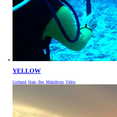
YELLOW
Gerhard
,
Haie
,
Ilse
,
Malediven
,
Video