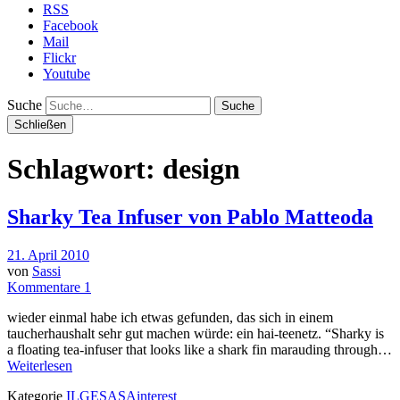
RSS
Facebook
Mail
Flickr
Youtube
Suche
Schließen
Schlagwort: design
Sharky Tea Infuser von Pablo Matteoda
21. April 2010
von
Sassi
Kommentare 1
wieder einmal habe ich etwas gefunden, das sich in einem
taucherhaushalt sehr gut machen würde: ein hai-teenetz. “Sharky is
a floating tea-infuser that looks like a shark fin marauding through…
Weiterlesen
Kategorie
ILGESASAinterest