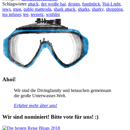
Schlagwörter
attack
,
der weiße hai
,
design
,
fundstück
,
Hai-Light
,
jaws
,
mug
,
pablo matteoda
,
shark attack
,
sharks
,
sharky
,
shopping
,
tea infuser
,
tee
,
teenetz
,
wishlist
Ahoi!
Wir sind die Divingfamily und betauchen gemeinsam
die große Unterwasser-Welt.
Erfahre mehr über uns!
Wir sind nominiert! Bitte vote für uns! :)