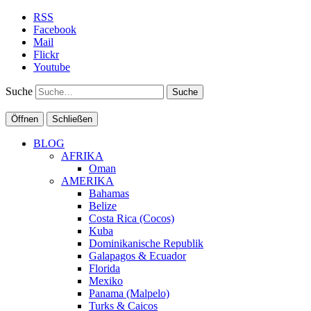
RSS
Facebook
Mail
Flickr
Youtube
Suche
Öffnen
Schließen
BLOG
AFRIKA
Oman
AMERIKA
Bahamas
Belize
Costa Rica (Cocos)
Kuba
Dominikanische Republik
Galapagos & Ecuador
Florida
Mexiko
Panama (Malpelo)
Turks & Caicos