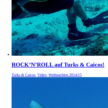
ROCK’N’ROLL auf Turks & Caicos!
Turks & Caicos
,
Video
,
Weihnachten 2014/15