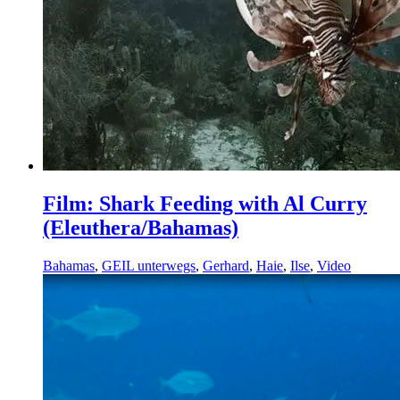
Film: Shark Feeding with Al Curry
(Eleuthera/Bahamas)
Bahamas
,
GEIL unterwegs
,
Gerhard
,
Haie
,
Ilse
,
Video