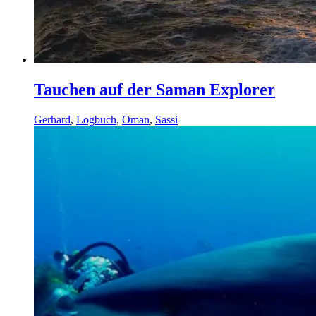
Tauchen auf der Saman Explorer
Gerhard
,
Logbuch
,
Oman
,
Sassi