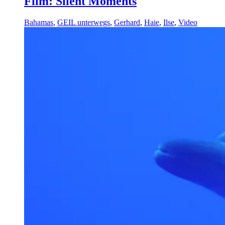
Film: Silent Moments
Bahamas
,
GEIL unterwegs
,
Gerhard
,
Haie
,
Ilse
,
Video