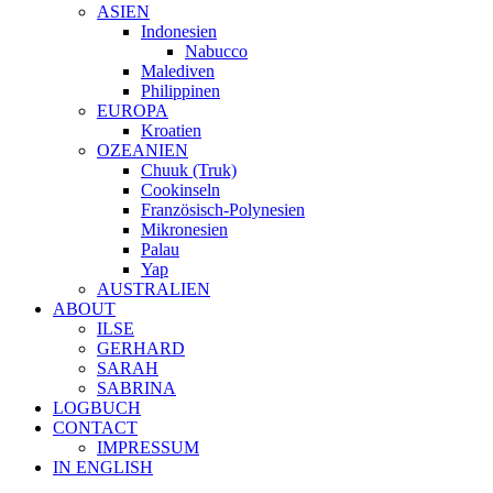
ASIEN
Indonesien
Nabucco
Malediven
Philippinen
EUROPA
Kroatien
OZEANIEN
Chuuk (Truk)
Cookinseln
Französisch-Polynesien
Mikronesien
Palau
Yap
AUSTRALIEN
ABOUT
ILSE
GERHARD
SARAH
SABRINA
LOGBUCH
CONTACT
IMPRESSUM
IN ENGLISH