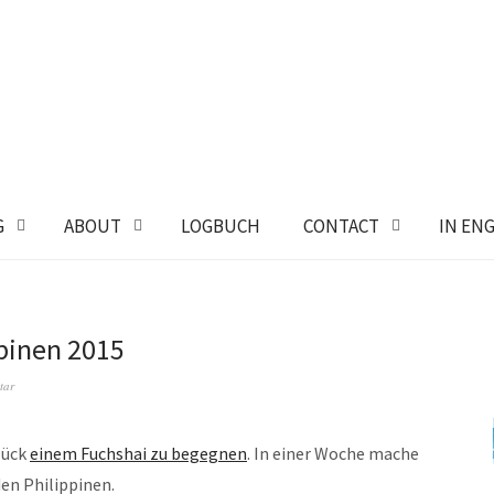
G
ABOUT
LOGBUCH
CONTACT
IN EN
ppinen 2015
tar
lück
einem Fuchshai zu begegnen
. In einer Woche mache
den Philippinen.