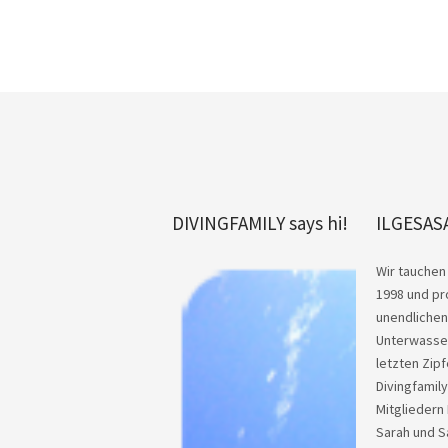
DIVINGFAMILY says hi!
ILGESAS
Wir tauchen 
1998 und pr
unendlichen
Unterwasser
letzten Zipf
Divingfamil
Mitgliedern 
Sarah und S