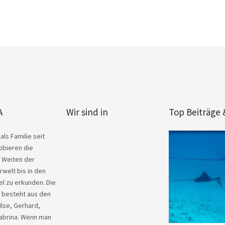
A
Wir sind in
Top Beiträge 
als Familie seit
obieren die
 Weiten der
welt bis in den
el zu erkunden. Die
y besteht aus den
Ilse, Gerhard,
abrina. Wenn man