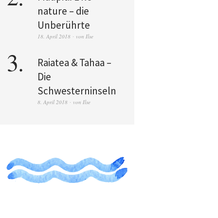
nature – die
Unberührte
18. April 2018
von
Ilse
Raiatea & Tahaa –
Die
Schwesterninseln
8. April 2018
von
Ilse