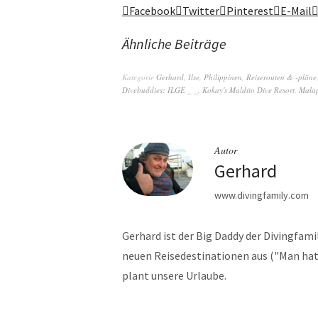
Facebook
Twitter
Pinterest
E-Mail
Ähnliche Beiträge
Kategorie
Gerhard
,
Ilse
,
Philippinen
,
Reiserouten & -pläne
Divebuddies: ILGE _ _
,
Kokay's Maldito Dive Resort
,
Mala
Autor
Gerhard
www.divingfamily.com
Gerhard ist der Big Daddy der Divingfamil
neuen Reisedestinationen aus ("Man hat 
plant unsere Urlaube.