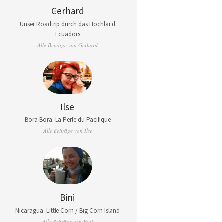
Gerhard
Unser Roadtrip durch das Hochland
Ecuadors
Alle Beiträge von Gerhard
Ilse
Bora Bora: La Perle du Pacifique
Alle Beiträge von Ilse
Bini
Nicaragua: Little Corn / Big Corn Island
Alle Beiträge von Bini