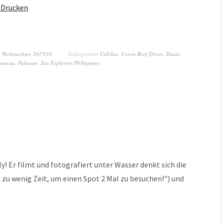
Drucken
,
Weihnachten 2015/16
Schlagwörter
Cabilao
,
Coron Reef Divers
,
Dauin
,
pascua
,
Palawan
,
Sea Explorers Philippines
y! Er filmt und fotografiert unter Wasser denkt sich die
zu wenig Zeit, um einen Spot 2 Mal zu besuchen!") und