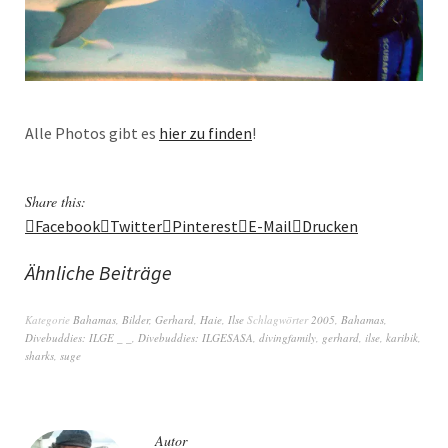
Alle Photos gibt es
hier zu finden
!
Share this:
Facebook
Twitter
Pinterest
E-Mail
Drucken
Ähnliche Beiträge
Kategorie
Bahamas
,
Bilder
,
Gerhard
,
Haie
,
Ilse
Schlagwörter
2005
,
Bahamas
,
Divebuddies: ILGE _ _
,
Divebuddies: ILGESASA
,
divingfamily
,
gerhard
,
ilse
,
karibik
,
sharks
,
suge
Autor