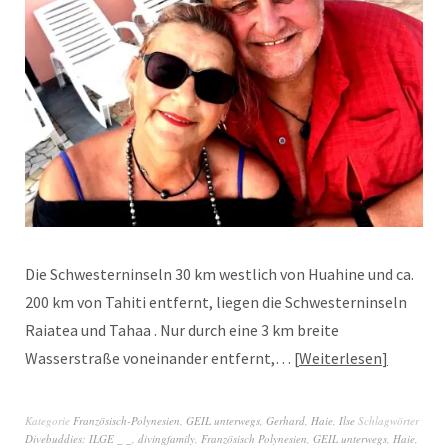
Die Schwesterninseln 30 km westlich von Huahine und ca.
200 km von Tahiti entfernt, liegen die Schwesterninseln
Raiatea und Tahaa . Nur durch eine 3 km breite
Wasserstraße voneinander entfernt,…
Weiterlesen
Kategorie
Französisch-Polynesien
,
GEIL unterwegs
,
Gerhard
,
Haie
,
Ilse
Schlagwörter
Divebuddies: ILGE _ _
,
divingfamily
,
Französisch Polynesien
,
GEIL unterwegs
,
Haie
,