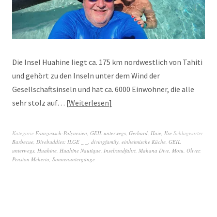
Die Insel Huahine liegt ca. 175 km nordwestlich von Tahiti
und gehört zu den Inseln unter dem Wind der
Gesellschaftsinseln und hat ca. 6000 Einwohner, die alle
sehr stolz auf…
Weiterlesen
Kategorie
Französisch-Polynesien
,
GEIL unterwegs
,
Gerhard
,
Haie
,
Ilse
Schlagwörter
Barbecue
,
Divebuddies: ILGE _ _
,
divingfamily
,
einheimische Küche
,
GEIL
unterwegs
,
Huahine
,
Huahine Nautique
,
Inselrundfahrt
,
Mahana Dive
,
Motu
,
Oliver
,
Pension Meherio
,
Sonnenuntergänge