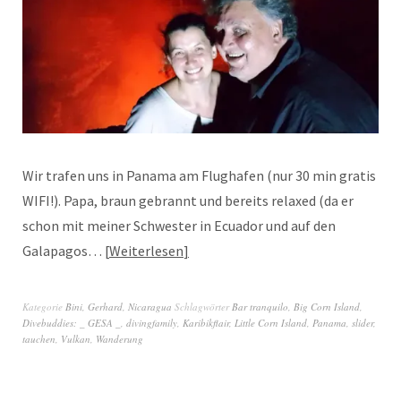
Wir trafen uns in Panama am Flughafen (nur 30 min gratis
WIFI!). Papa, braun gebrannt und bereits relaxed (da er
schon mit meiner Schwester in Ecuador und auf den
Galapagos…
Weiterlesen
Kategorie
Bini
,
Gerhard
,
Nicaragua
Schlagwörter
Bar tranquilo
,
Big Corn Island
,
Divebuddies: _ GESA _
,
divingfamily
,
Karibikflair
,
Little Corn Island
,
Panama
,
slider
,
tauchen
,
Vulkan
,
Wanderung