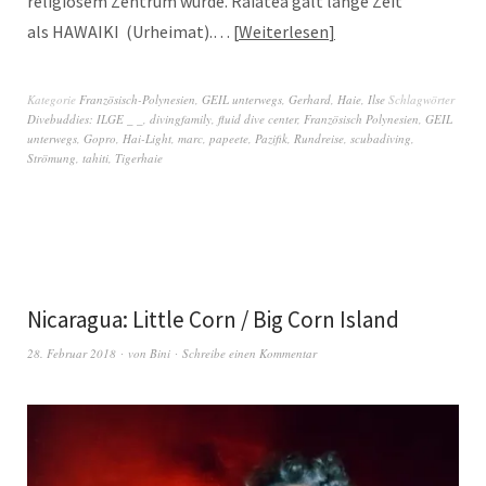
religiösem Zentrum wurde. Raiatea galt lange Zeit
als HAWAIKI (Urheimat).…
Weiterlesen
Kategorie
Französisch-Polynesien
,
GEIL unterwegs
,
Gerhard
,
Haie
,
Ilse
Schlagwörter
Divebuddies: ILGE _ _
,
divingfamily
,
fluid dive center
,
Französisch Polynesien
,
GEIL
unterwegs
,
Gopro
,
Hai-Light
,
marc
,
papeete
,
Pazifik
,
Rundreise
,
scubadiving
,
Strömung
,
tahiti
,
Tigerhaie
Nicaragua: Little Corn / Big Corn Island
28. Februar 2018
von
Bini
Schreibe einen Kommentar