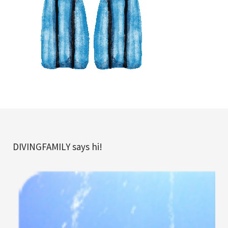
DIVINGFAMILY says hi!