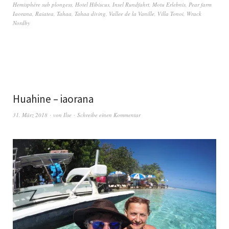
Hemisphère sub plongess
,
Hotel Hibiscus
,
Insel Rundfahrt
,
Motu Erlebnis
,
Pear farm
Iaorana
,
Raiatea
,
Tahaa
,
Tahaa diving
,
Vallee de la Vanille
,
Villa Tonoi
,
Wrack
Nordby
Huahine – iaorana
31. März 2018
von
Ilse
Schreibe einen Kommentar