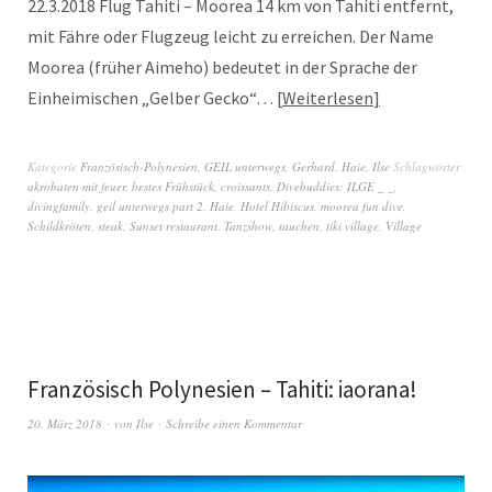
22.3.2018 Flug Tahiti – Moorea 14 km von Tahiti entfernt,
mit Fähre oder Flugzeug leicht zu erreichen. Der Name
Moorea (früher Aimeho) bedeutet in der Sprache der
Einheimischen „Gelber Gecko“…
Weiterlesen
Kategorie
Französisch-Polynesien
,
GEIL unterwegs
,
Gerhard
,
Haie
,
Ilse
Schlagwörter
akrobaten mit feuer
,
bestes Frühstück
,
croissants
,
Divebuddies: ILGE _ _
,
divingfamily
,
geil unterwegs part 2
,
Haie
,
Hotel Hibiscus
,
moorea fun dive
,
Schildkröten
,
steak
,
Sunset restaurant
,
Tanzshow
,
tauchen
,
tiki village
,
Village
Französisch Polynesien – Tahiti: iaorana!
20. März 2018
von
Ilse
Schreibe einen Kommentar