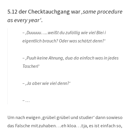
5.12 der Checktauchgang war
‚same procedure
as every year‘
.
– ‚Duuuuu…..weißt du zufällig wie viel Blei i
eigentlich brauch? Oder was schätzt denn?‘
– ‚Puuh keine Ahnung, dua da einfach was in jedes
Tascherl‘
– ‚Ja aber wie viel denn?‘
– …
Um nach ewigen ‚grübel grübel und studier‘ dann sowieso
das Falsche mitzuhaben….eh kloa….tja, es ist einfach so,