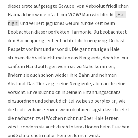
dieses erste aufgeregte Gewusel von 4 absolut friedlichen
Haimädchen war einfach nur
WOW
! Man wird direkt
‚Hai-
high‘
und verliert jegliches Gefühl für die Zeit beim
Beobachten dieser perfekten Harmonie. Du beobachtest
den Hai neugierig, er beobachtet dich neugierig. Du hast
Respekt vor ihm und er vor dir. Die ganz mutigen Haie
stubsen dich vielleicht mal an aus Neugierde, doch bei nur
sanftem Hand auflegen wenn sie zu Nahe kommen,
ändern sie auch schon wieder ihre Bahn und nehmen
Abstand. Das Tier zeigt seine Neugierde, aber auch seine
Vorsicht. Er versucht dich in seinem Erfahrungsschatz
einzuordnen und schaut dich teilweise so perplex an, wie
die Leute zuhause zuvor, wenn du ihnen sagst dass du jetzt
die nächsten zwei Wochen nicht nur über Haie lernen
wirst, sondern sie auch durch Interaktionen beim Tauchen
und Schnorcheln näher kennen lernen wirst.