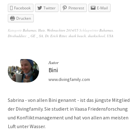
Facebook
Twitter
Pinterest
E-Mail
Drucken
Kategorie
Bahamas
,
Haie
,
Weihnachten 2014/15
Schlagwörter
Bahamas
,
Divebuddies: _ GE _ SA
,
Dr. Erich Ritter
,
shark beach
,
sharkschool
,
USA
Autor
Bini
www.divingfamily.com
Sabrina - von allen Bini genannt - ist das jüngste Mitglied
der Divingfamily. Sie studiert in Vaasa Friedensforschung
und Konfliktmanagement und hat von allen am meisten
Luft unter Wasser.