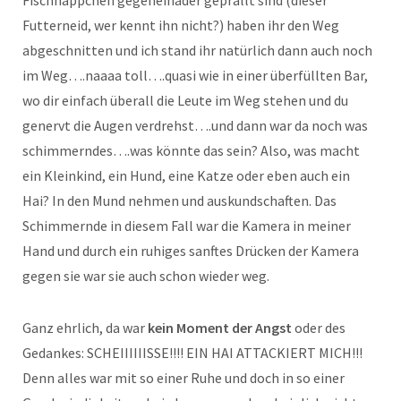
Fischhäppchen gegeneinader geprallt sind (dieser
Futterneid, wer kennt ihn nicht?) haben ihr den Weg
abgeschnitten und ich stand ihr natürlich dann auch noch
im Weg….naaaa toll….quasi wie in einer überfüllten Bar,
wo dir einfach überall die Leute im Weg stehen und du
genervt die Augen verdrehst….und dann war da noch was
schimmerndes….was könnte das sein? Also, was macht
ein Kleinkind, ein Hund, eine Katze oder eben auch ein
Hai? In den Mund nehmen und auskundschaften. Das
Schimmernde in diesem Fall war die Kamera in meiner
Hand und durch ein ruhiges sanftes Drücken der Kamera
gegen sie war sie auch schon wieder weg.
Ganz ehrlich, da war
kein Moment der Angst
oder des
Gedankes: SCHEIIIIIISSE!!!! EIN HAI ATTACKIERT MICH!!!
Denn alles war mit so einer Ruhe und doch in so einer