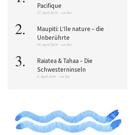
Pacifique
27. April 2018
von
Ilse
Maupiti: L‘Ile nature – die
Unberührte
18. April 2018
von
Ilse
Raiatea & Tahaa – Die
Schwesterninseln
8. April 2018
von
Ilse