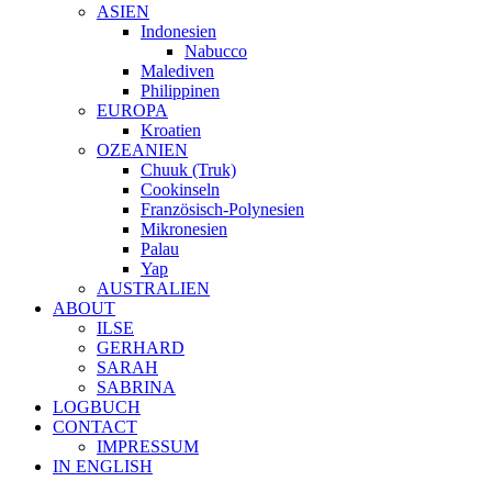
ASIEN
Indonesien
Nabucco
Malediven
Philippinen
EUROPA
Kroatien
OZEANIEN
Chuuk (Truk)
Cookinseln
Französisch-Polynesien
Mikronesien
Palau
Yap
AUSTRALIEN
ABOUT
ILSE
GERHARD
SARAH
SABRINA
LOGBUCH
CONTACT
IMPRESSUM
IN ENGLISH