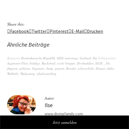
Share this:
Facebook
Twitter
Pinterest
E-Mail
Drucken
Ähnliche Beiträge
Kategorie
Dominikanische Republik
,
GEIL unterwegs
,
Gerhard
,
Ilse
Schlagwörter
Aggressor Fleet
,
briddge
,
Buckelwal
,
coole Gruppe
,
Divebuddies: ILGE _ SA
,
flippern
,
gebären
,
Giganten
,
Jump
,
paaren
,
Rowdie
,
schnorcheln
,
Sleeper
,
slider
,
Walbaby
,
Walgesang
,
whalewatching
Autor
Ilse
www.divingfamily.com
Jetzt anmelden