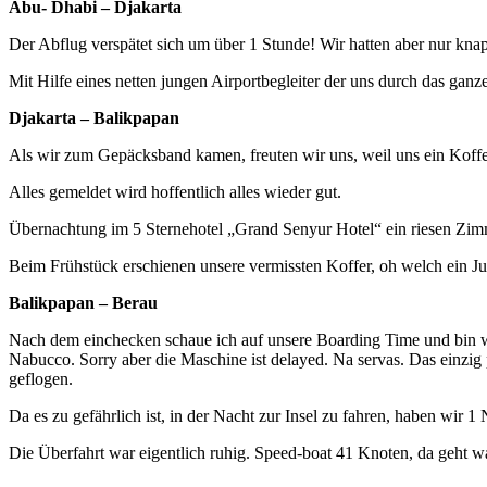
Abu- Dhabi – Djakarta
Der Abflug verspätet sich um über 1 Stunde! Wir hatten aber nur knapp
Mit Hilfe eines netten jungen Airportbegleiter der uns durch das gan
Djakarta – Balikpapan
Als wir zum Gepäcksband kamen, freuten wir uns, weil uns ein Ko
Alles gemeldet wird hoffentlich alles wieder gut.
Übernachtung im 5 Sternehotel „Grand Senyur Hotel“ ein riesen Zimm
Beim Frühstück erschienen unsere vermissten Koffer, oh welch ein Jub
Balikpapan – Berau
Nach dem einchecken schaue ich auf unsere Boarding Time und bin wie 
Nabucco. Sorry aber die Maschine ist delayed. Na servas. Das einzig
geflogen.
Da es zu gefährlich ist, in der Nacht zur Insel zu fahren, haben wir
Die Überfahrt war eigentlich ruhig. Speed-boat 41 Knoten, da geht w