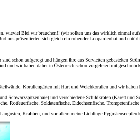
, wieviel Blei wir brauchen!! (wir sollten uns das wirklich einmal au
d uns präsentierten sich gleich ein ruhender Leopardenhai und natürli
n sind schon aufgeregt und hängen ihre aus Servietten gebastelten St
kind und wir haben daher in Österreich schon vorgefeiert mit geschm
Steilwände, Korallengärten mit Hart und Weichkorallen und wir haben
au und Schwarzspitzenhaie) und verschiedene Schildkröten (Karett und 
sche, Rotfeuerfische, Soldatenfische, Eidechsenfische, Trompetenfisch
 Langusten, Krabben, und vor allem meine Lieblinge Pygmäenseepferd