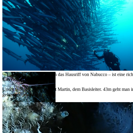
Big Fish Country – praktisch das Hausriff von Nabucco – ist eine rich
Cave:
„Fischsuppe“
Unser tiefster Tauchgang mit Martin, dem Basisleiter. 43m geht man
gefunden!!! Voll geil!