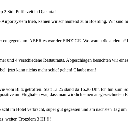
 2 Std. Pufferzeit in Djakarta!
ze Airportsystem trieb, kamen wir schnaufend zum Boarding. Wir sind n
ffer entgegenkam. ABER es war der EINZIGE. Wo waren die anderen? 
er und 4 verschiedene Restaurants. Abgeschlagen besuchten wir eines
el, jetzt kann nichts mehr schief gehen! Glaubt man!
vom Blitz getroffen! Statt 13.25 stand da 16.20 Uhr. Ich hin zum Scha
 positive am Flughafen war, dass man wirklich einen ausgezeichneten E
 1 Nacht im Hotel verbracht, super gut gegessen und am nächsten Tag u
as weiter. Trotzdem 3 H!!!!!