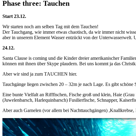
Phase three: Tauchen
Start 23.12.
Wir starten noch am selben Tag mit dem Tauchen!
Der Tauchgang, wie immer etwas chaotisch, da wir immer nicht wissen
aber in unserem Element Wasser entzückt von der Unterwasserwelt. Un
24.12.
Santa Clause is coming und die Kinder dreier amerikanischer Familie
können mit ihnen über Skype plaudern. Bei uns kommt ja das Christ
Aber wir sind ja zum TAUCHEN hier.
Tauchgänge liegen zwischen 20 – 32m je nach Lage. Es gibt schöne 
Eine bunte Vielfalt an Rifffischen, Fische groß und klein, Haie (Gr
(Juwelenbarsch, Harlequinbarsch) Fusilierfische, Schnapper, Kaiserfi
Aber auch Garnelen (vor allem bei Nachttauchgängen) ,Knallkrebse,