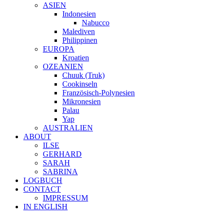
ASIEN
Indonesien
Nabucco
Malediven
Philippinen
EUROPA
Kroatien
OZEANIEN
Chuuk (Truk)
Cookinseln
Französisch-Polynesien
Mikronesien
Palau
Yap
AUSTRALIEN
ABOUT
ILSE
GERHARD
SARAH
SABRINA
LOGBUCH
CONTACT
IMPRESSUM
IN ENGLISH