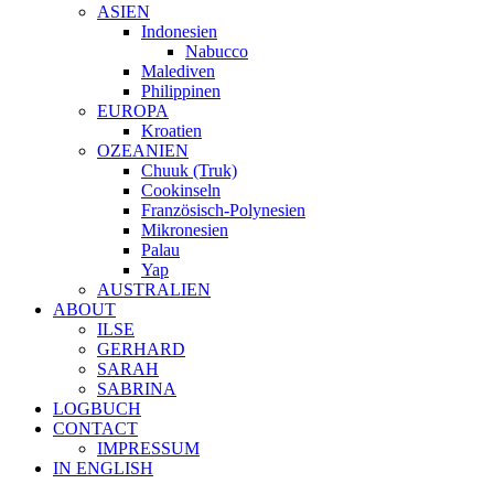
ASIEN
Indonesien
Nabucco
Malediven
Philippinen
EUROPA
Kroatien
OZEANIEN
Chuuk (Truk)
Cookinseln
Französisch-Polynesien
Mikronesien
Palau
Yap
AUSTRALIEN
ABOUT
ILSE
GERHARD
SARAH
SABRINA
LOGBUCH
CONTACT
IMPRESSUM
IN ENGLISH