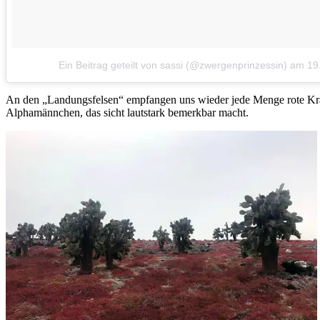
Ein Beitrag geteilt von sassi (@zwergenprinzessin)
am
19
An den „Landungsfelsen“ empfangen uns wieder jede Menge rote Krab
Alphamännchen, das sicht lautstark bemerkbar macht.