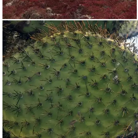
Kakteen ohne Ende
Kakteenzucht auf Plazas Island
Wunderschöne Kakteen und rote
Sträucher weit und breit