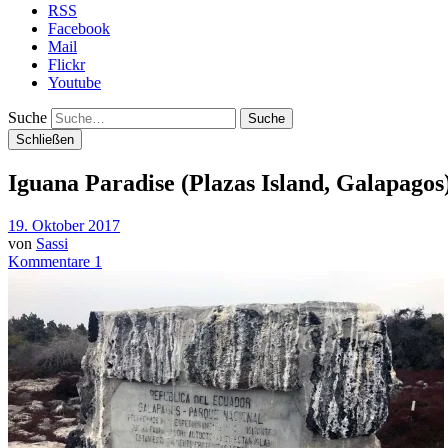
RSS
Facebook
Mail
Flickr
Youtube
Suche
Schließen
Iguana Paradise (Plazas Island, Galapagos
19. Oktober 2017
von
Sassi
Kommentare 1