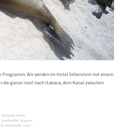
m Programm. Wir werden im Hotel Silberstein mit einem
r die ganze Insel nach Itabaca, dem Kanal zwischen
,
Galapagosinseln
,
,
Landausflug
,
Leguane
,
and
,
Südamerika
,
vögel