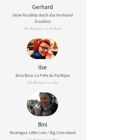
Gerhard
Unser Roadtrip durch das Hochland
Ecuadors
Alle Beiträge von Gerhard
Ilse
Bora Bora: La Perle du Pacifique
Alle Beiträge von Ilse
Bini
Nicaragua: Little Corn / Big Corn Island
Alle Beiträge von Bini