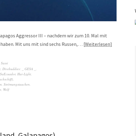
lapagos Aggressor III – nachdem wir zum 10. Mal mit
 haben. Mit uns mit sind sechs Russen,…
Weiterlesen
,
Sassi
e
,
Divebuddies: _ GESA _
,
SaEcuador
,
Hai-Light
,
chschiff)
,
en
,
Strömungstauchen
,
e
,
Wolf
sland, Galapagos)