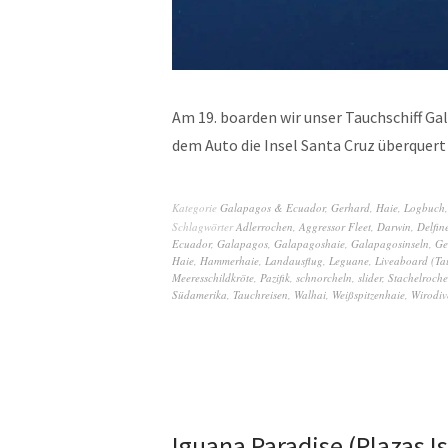
Am 19. boarden wir unser Tauchschiff Ga
dem Auto die Insel Santa Cruz überquert
Kategorie
Galapagos & Ecuador
,
Gerhard
,
Haie
,
Logbuch
Schlagwörter
Adlerrochen
,
Aggressor Fleet
,
Darwin
,
Delfin
Ecuador
,
Galapagos
,
Galapagoshaie
,
Galapagosinseln
,
Ge
Haie
,
Hammerhaie
,
Landausflug
,
Leguane
,
Liveaboard (Tau
Meeresschildkröte
,
Pazifik
,
schnorcheln
,
slider
,
Stachelroch
Südamerika
,
Tauchreisen
,
Walhai
,
Weißspitzenhaie
,
Wirodiv
Iguana Paradise (Plazas I