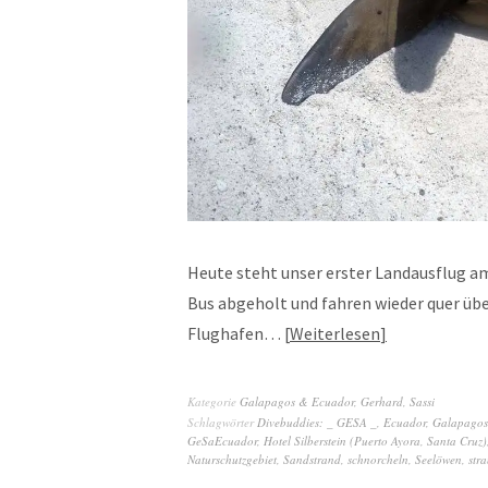
Heute steht unser erster Landausflug a
Bus abgeholt und fahren wieder quer übe
Flughafen…
Weiterlesen
Kategorie
Galapagos & Ecuador
,
Gerhard
,
Sassi
Schlagwörter
Divebuddies: _ GESA _
,
Ecuador
,
Galapagos
GeSaEcuador
,
Hotel Silberstein (Puerto Ayora, Santa Cruz)
Naturschutzgebiet
,
Sandstrand
,
schnorcheln
,
Seelöwen
,
str