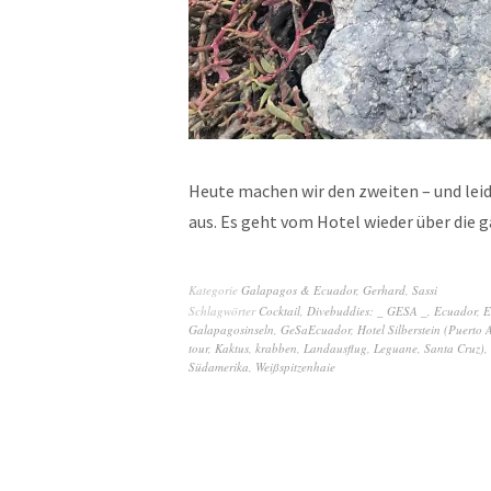
Heute machen wir den zweiten – und leid
aus. Es geht vom Hotel wieder über die
Kategorie
Galapagos & Ecuador
,
Gerhard
,
Sassi
Schlagwörter
Cocktail
,
Divebuddies: _ GESA _
,
Ecuador
,
E
Galapagosinseln
,
GeSaEcuador
,
Hotel Silberstein (Puerto 
tour
,
Kaktus
,
krabben
,
Landausflug
,
Leguane
,
Santa Cruz)
,
Südamerika
,
Weißspitzenhaie