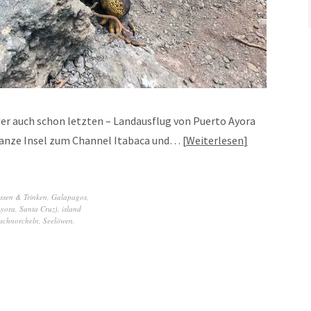
er auch schon letzten – Landausflug von Puerto Ayora
 ganze Insel zum Channel Itabaca und…
Weiterlesen
ssen & Trinken
,
Galapagos
,
Ayora, Santa Cruz)
,
island
schnorcheln
,
Seelöwen
,