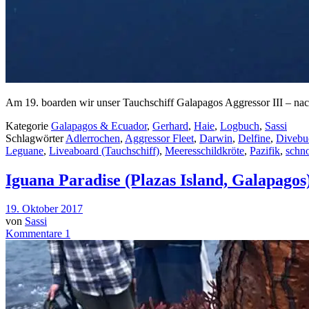
Am 19. boarden wir unser Tauchschiff Galapagos Aggressor III – na
Kategorie
Galapagos & Ecuador
,
Gerhard
,
Haie
,
Logbuch
,
Sassi
Schlagwörter
Adlerrochen
,
Aggressor Fleet
,
Darwin
,
Delfine
,
Divebu
Leguane
,
Liveaboard (Tauchschiff)
,
Meeresschildkröte
,
Pazifik
,
schn
Iguana Paradise (Plazas Island, Galapagos
19. Oktober 2017
von
Sassi
Kommentare 1