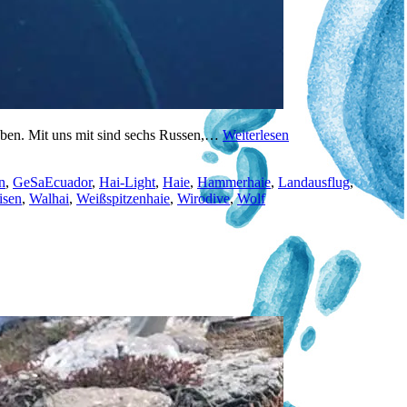
aben. Mit uns mit sind sechs Russen,…
Weiterlesen
n
,
GeSaEcuador
,
Hai-Light
,
Haie
,
Hammerhaie
,
Landausflug
,
isen
,
Walhai
,
Weißspitzenhaie
,
Wirodive
,
Wolf