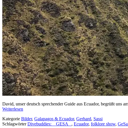
David, unser deutsch sprechender Guide aus Ecuador, begrüßt uns am 
Weiterlesen
Kategorie
Bilder
,
Galapagos & Ecuador
,
Gerhard
,
Sassi
Schlagwörter
Divebuddies: _ GESA _
,
Ecuador
,
folklore show
,
GeSa