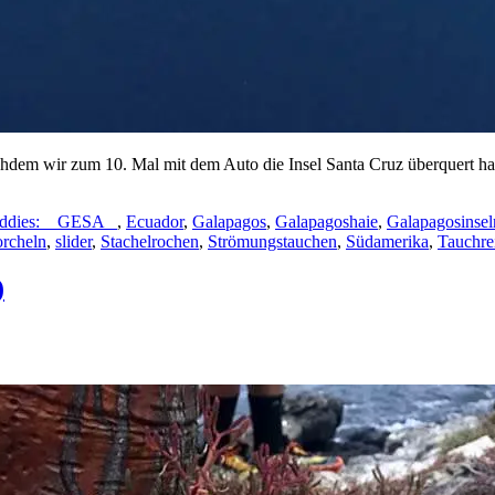
chdem wir zum 10. Mal mit dem Auto die Insel Santa Cruz überquert h
ddies: _ GESA _
,
Ecuador
,
Galapagos
,
Galapagoshaie
,
Galapagosinsel
orcheln
,
slider
,
Stachelrochen
,
Strömungstauchen
,
Südamerika
,
Tauchre
)