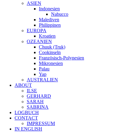
ASIEN
Indonesien
Nabucco
Malediven
Philippinen
EUROPA
Kroatien
OZEANIEN
Chuuk (Truk)
Cookinseln
Französisch-Polynesien
Mikronesien
Palau
Yap
AUSTRALIEN
ABOUT
ILSE
GERHARD
SARAH
SABRINA
LOGBUCH
CONTACT
IMPRESSUM
IN ENGLISH