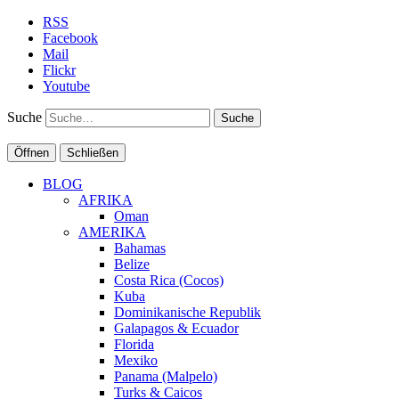
RSS
Facebook
Mail
Flickr
Youtube
Suche
Öffnen
Schließen
BLOG
AFRIKA
Oman
AMERIKA
Bahamas
Belize
Costa Rica (Cocos)
Kuba
Dominikanische Republik
Galapagos & Ecuador
Florida
Mexiko
Panama (Malpelo)
Turks & Caicos