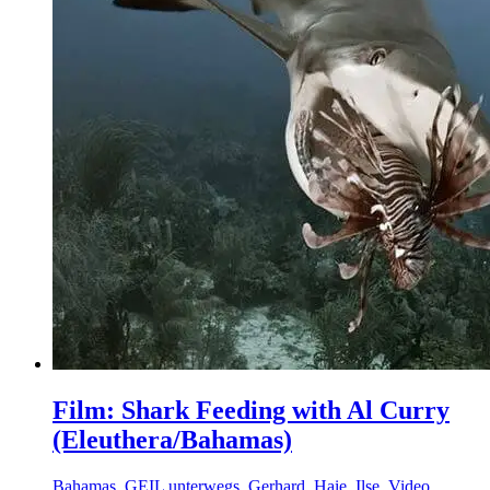
Film: Shark Feeding with Al Curry
(Eleuthera/Bahamas)
Bahamas
,
GEIL unterwegs
,
Gerhard
,
Haie
,
Ilse
,
Video