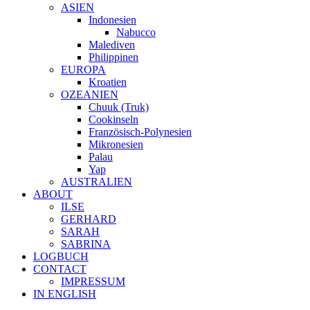
ASIEN
Indonesien
Nabucco
Malediven
Philippinen
EUROPA
Kroatien
OZEANIEN
Chuuk (Truk)
Cookinseln
Französisch-Polynesien
Mikronesien
Palau
Yap
AUSTRALIEN
ABOUT
ILSE
GERHARD
SARAH
SABRINA
LOGBUCH
CONTACT
IMPRESSUM
IN ENGLISH