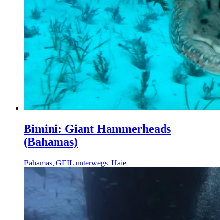
Bimini: Giant Hammerheads
(Bahamas)
Bahamas
,
GEIL unterwegs
,
Haie