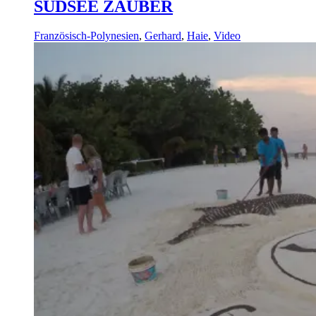
SÜDSEE ZAUBER
Französisch-Polynesien
,
Gerhard
,
Haie
,
Video