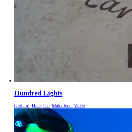
Hundred Lights
Gerhard
,
Haie
,
Ilse
,
Malediven
,
Video