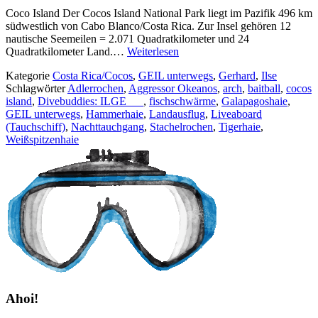
Coco Island Der Cocos Island National Park liegt im Pazifik 496 km
südwestlich von Cabo Blanco/Costa Rica. Zur Insel gehören 12
nautische Seemeilen = 2.071 Quadratkilometer und 24
Quadratkilometer Land.…
Weiterlesen
Kategorie
Costa Rica/Cocos
,
GEIL unterwegs
,
Gerhard
,
Ilse
Schlagwörter
Adlerrochen
,
Aggressor Okeanos
,
arch
,
baitball
,
cocos
island
,
Divebuddies: ILGE _ _
,
fischschwärme
,
Galapagoshaie
,
GEIL unterwegs
,
Hammerhaie
,
Landausflug
,
Liveaboard
(Tauchschiff)
,
Nachttauchgang
,
Stachelrochen
,
Tigerhaie
,
Weißspitzenhaie
Ahoi!