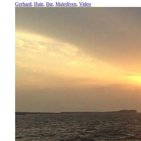
Gerhard
,
Haie
,
Ilse
,
Malediven
,
Video