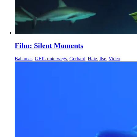
Film: Silent Moments
Bahamas
,
GEIL unterwegs
,
Gerhard
,
Haie
,
Ilse
,
Video