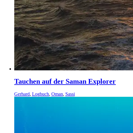
Tauchen auf der Saman Explorer
Gerhard
,
Logbuch
,
Oman
,
Sassi