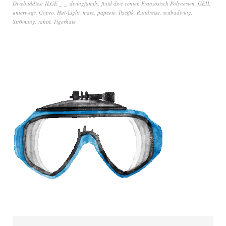
Divebuddies: ILGE _ _
,
divingfamily
,
fluid dive center
,
Französisch Polynesien
,
GEIL
unterwegs
,
Gopro
,
Hai-Light
,
marc
,
papeete
,
Pazifik
,
Rundreise
,
scubadiving
,
Strömung
,
tahiti
,
Tigerhaie