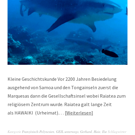
Kleine Geschichtskunde Vor 2200 Jahren Besiedelung
ausgehend von Samoa und den Tongainseln zuerst die
Marquesas dann die Gesellschaftsinsel wobei Raiatea zum
religiösem Zentrum wurde. Raiatea galt lange Zeit
als HAWAIKI (Urheimat).…
Weiterlesen
Kategorie
Französisch-Polynesien
,
GEIL unterwegs
,
Gerhard
,
Haie
,
Ilse
Schlagwörter