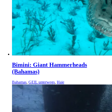
Bimini: Giant Hammerheads
(Bahamas)
Bahamas
,
GEIL unterwegs
,
Haie