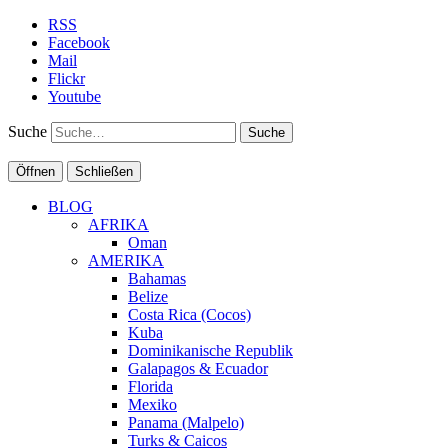
RSS
Facebook
Mail
Flickr
Youtube
Suche
Öffnen
Schließen
BLOG
AFRIKA
Oman
AMERIKA
Bahamas
Belize
Costa Rica (Cocos)
Kuba
Dominikanische Republik
Galapagos & Ecuador
Florida
Mexiko
Panama (Malpelo)
Turks & Caicos