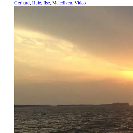
Gerhard
,
Haie
,
Ilse
,
Malediven
,
Video