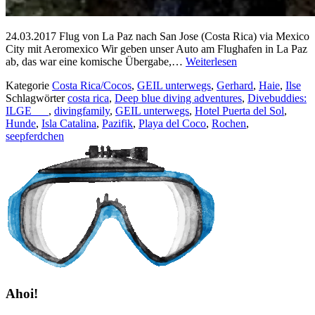
24.03.2017 Flug von La Paz nach San Jose (Costa Rica) via Mexico
City mit Aeromexico Wir geben unser Auto am Flughafen in La Paz
ab, das war eine komische Übergabe,…
Weiterlesen
Kategorie
Costa Rica/Cocos
,
GEIL unterwegs
,
Gerhard
,
Haie
,
Ilse
Schlagwörter
costa rica
,
Deep blue diving adventures
,
Divebuddies:
ILGE _ _
,
divingfamily
,
GEIL unterwegs
,
Hotel Puerta del Sol
,
Hunde
,
Isla Catalina
,
Pazifik
,
Playa del Coco
,
Rochen
,
seepferdchen
Ahoi!