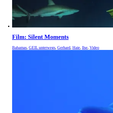
Film: Silent Moments
Bahamas
,
GEIL unterwegs
,
Gerhard
,
Haie
,
Ilse
,
Video