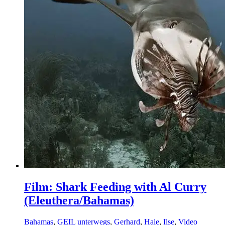
Film: Shark Feeding with Al Curry
(Eleuthera/Bahamas)
Bahamas
,
GEIL unterwegs
,
Gerhard
,
Haie
,
Ilse
,
Video