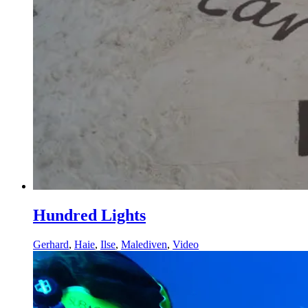
Hundred Lights
Gerhard
,
Haie
,
Ilse
,
Malediven
,
Video