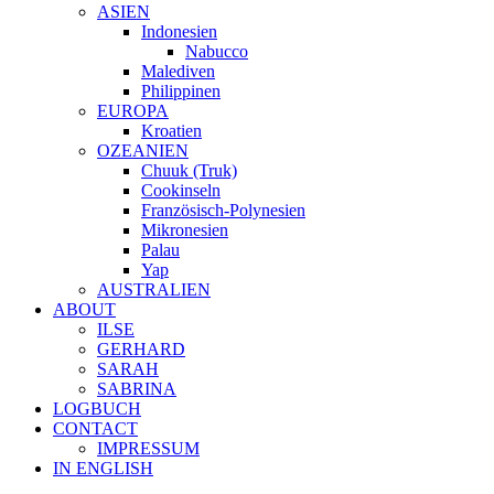
ASIEN
Indonesien
Nabucco
Malediven
Philippinen
EUROPA
Kroatien
OZEANIEN
Chuuk (Truk)
Cookinseln
Französisch-Polynesien
Mikronesien
Palau
Yap
AUSTRALIEN
ABOUT
ILSE
GERHARD
SARAH
SABRINA
LOGBUCH
CONTACT
IMPRESSUM
IN ENGLISH