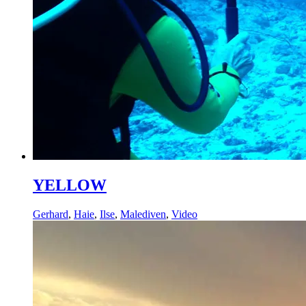
YELLOW
Gerhard
,
Haie
,
Ilse
,
Malediven
,
Video