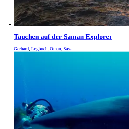
Tauchen auf der Saman Explorer
Gerhard
,
Logbuch
,
Oman
,
Sassi