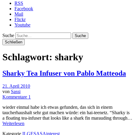
RSS
Facebook
Mail
Flickr
Youtube
Suche
Schließen
Schlagwort: sharky
Sharky Tea Infuser von Pablo Matteoda
21. April 2010
von
Sassi
Kommentare 1
wieder einmal habe ich etwas gefunden, das sich in einem
taucherhaushalt sehr gut machen würde: ein hai-teenetz. “Sharky is
a floating tea-infuser that looks like a shark fin marauding through…
Weiterlesen
Kategorie
ILGESASAinterest