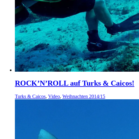
ROCK’N’ROLL auf Turks & Caicos!
Turks & Caicos
,
Video
,
Weihnachten 2014/15