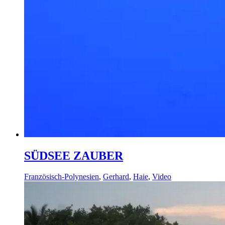
SÜDSEE ZAUBER
Französisch-Polynesien
,
Gerhard
,
Haie
,
Video