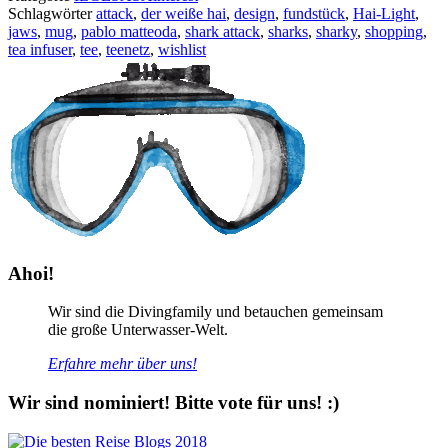
Schlagwörter
attack
,
der weiße hai
,
design
,
fundstück
,
Hai-Light
,
jaws
,
mug
,
pablo matteoda
,
shark attack
,
sharks
,
sharky
,
shopping
,
tea infuser
,
tee
,
teenetz
,
wishlist
Ahoi!
Wir sind die Divingfamily und betauchen gemeinsam
die große Unterwasser-Welt.
Erfahre mehr über uns!
Wir sind nominiert! Bitte vote für uns! :)