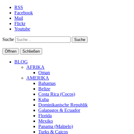
RSS
Facebook
Mail
Flickr
Youtube
Suche
Öffnen
Schließen
BLOG
AFRIKA
Oman
AMERIKA
Bahamas
Belize
Costa Rica (Cocos)
Kuba
Dominikanische Republik
Galapagos & Ecuador
Florida
Mexiko
Panama (Malpelo)
Turks & Caicos