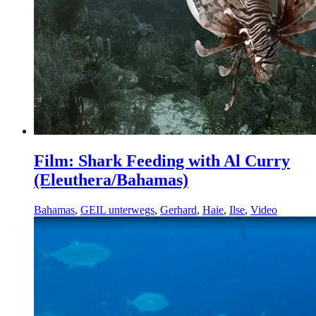
Film: Shark Feeding with Al Curry
(Eleuthera/Bahamas)
Bahamas
,
GEIL unterwegs
,
Gerhard
,
Haie
,
Ilse
,
Video