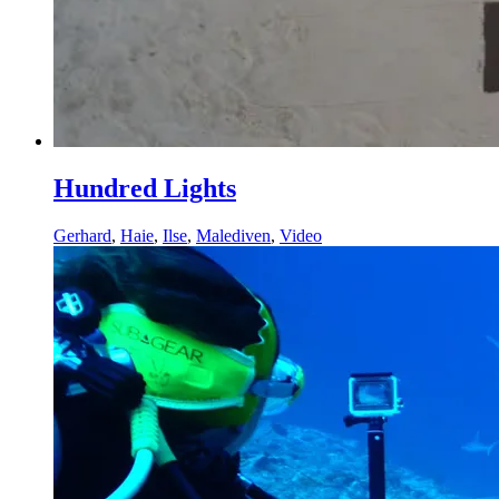
Hundred Lights
Gerhard
,
Haie
,
Ilse
,
Malediven
,
Video