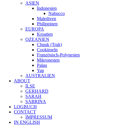
ASIEN
Indonesien
Nabucco
Malediven
Philippinen
EUROPA
Kroatien
OZEANIEN
Chuuk (Truk)
Cookinseln
Französisch-Polynesien
Mikronesien
Palau
Yap
AUSTRALIEN
ABOUT
ILSE
GERHARD
SARAH
SABRINA
LOGBUCH
CONTACT
IMPRESSUM
IN ENGLISH