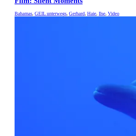
Film: Silent Moments
Bahamas
,
GEIL unterwegs
,
Gerhard
,
Haie
,
Ilse
,
Video