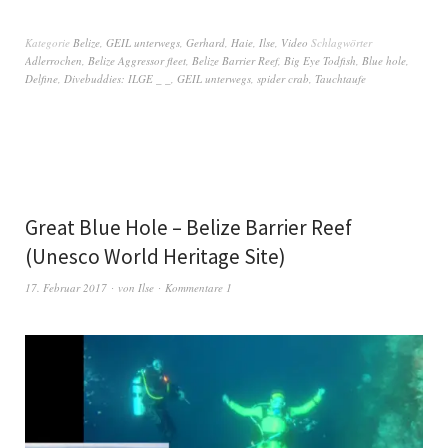
Kategorie
Belize
,
GEIL unterwegs
,
Gerhard
,
Haie
,
Ilse
,
Video
Schlagwörter
Adlerrochen
,
Belize Aggressor fleet
,
Belize Barrier Reef
,
Big Eye Todfish
,
Blue hole
,
Delfine
,
Divebuddies: ILGE _ _
,
GEIL unterwegs
,
spider crab
,
Tauchtaufe
Great Blue Hole – Belize Barrier Reef
(Unesco World Heritage Site)
17. Februar 2017
von
Ilse
Kommentare 1