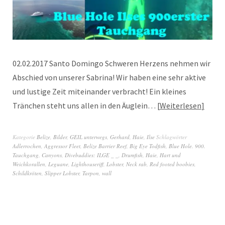
02.02.2017 Santo Domingo Schweren Herzens nehmen wir
Abschied von unserer Sabrina! Wir haben eine sehr aktive
und lustige Zeit miteinander verbracht! Ein kleines
Tränchen steht uns allen in den Äuglein…
Weiterlesen
Kategorie
Belize
,
Bilder
,
GEIL unterwegs
,
Gerhard
,
Haie
,
Ilse
Schlagwörter
Adlerrochen
,
Aggressor Fleet
,
Belize Barrier Reef
,
Big Eye Todfish
,
Blue Hole. 900.
Tauchgang
,
Canyons
,
Divebuddies: ILGE _ _
,
Drumfish
,
Haie
,
Hart und
Weichkorallen
,
Leguane
,
Lighthouseriff
,
Lobster
,
Neck rab
,
Red footed boobies
,
Schildkröten
,
Slipper Lobster
,
Tarpon
,
wall