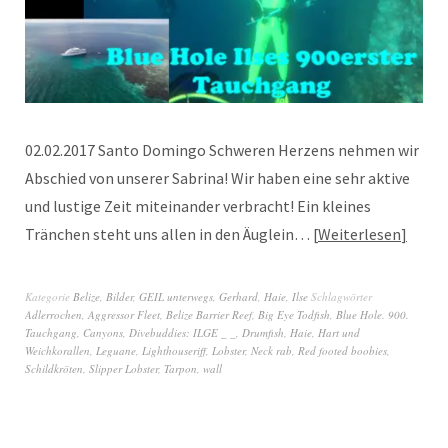
02.02.2017 Santo Domingo Schweren Herzens nehmen wir
Abschied von unserer Sabrina! Wir haben eine sehr aktive
und lustige Zeit miteinander verbracht! Ein kleines
Tränchen steht uns allen in den Äuglein…
Weiterlesen
Kategorie
Belize
,
Bilder
,
GEIL unterwegs
,
Gerhard
,
Haie
,
Ilse
Schlagwörter
Adlerrochen
,
Aggressor Fleet
,
Belize Barrier Reef
,
Big Eye Todfish
,
Blue Hole. 900.
Tauchgang
,
Canyons
,
Divebuddies: ILGE _ _
,
Drumfish
,
Haie
,
Hart und
Weichkorallen
,
Leguane
,
Lighthouseriff
,
Lobster
,
Neck rab
,
Red footed boobies
,
Schildkröten
,
Slipper Lobster
,
Tarpon
,
wall