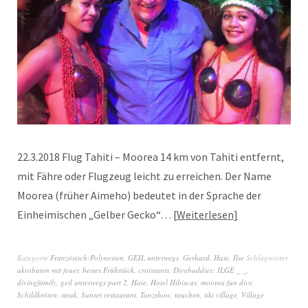
22.3.2018 Flug Tahiti – Moorea 14 km von Tahiti entfernt,
mit Fähre oder Flugzeug leicht zu erreichen. Der Name
Moorea (früher Aimeho) bedeutet in der Sprache der
Einheimischen „Gelber Gecko“…
Weiterlesen
Kategorie
Französisch-Polynesien
,
GEIL unterwegs
,
Gerhard
,
Haie
,
Ilse
Schlagwörter
akrobaten mit feuer
,
bestes Frühstück
,
croissants
,
Divebuddies: ILGE _ _
,
divingfamily
,
geil unterwegs part 2
,
Haie
,
Hotel Hibiscus
,
moorea fun dive
,
Schildkröten
,
steak
,
Sunset restaurant
,
Tanzshow
,
tauchen
,
tiki village
,
Village