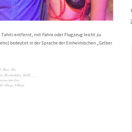
 Tahiti entfernt, mit Fähre oder Flugzeug leicht zu
eho) bedeutet in der Sprache der Einheimischen „Gelber
d
,
Haie
,
Ilse
ts
,
Divebuddies: ILGE _ _
,
oorea fun dive
,
iki village
,
Village