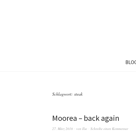
BLO
Schlagwort: steak
Moorea – back again
27. März 2018
von
Ilse
Schreibe einen Kommentar