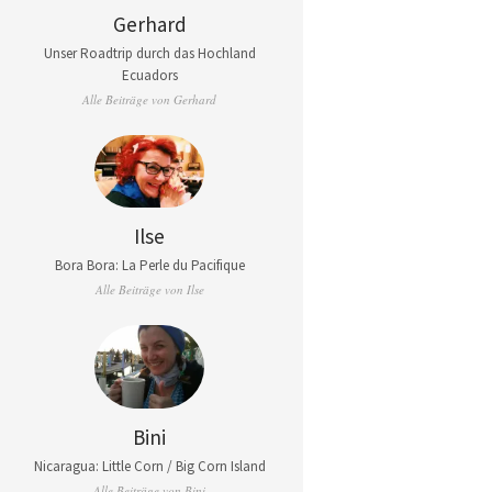
Gerhard
Unser Roadtrip durch das Hochland
Ecuadors
Alle Beiträge von Gerhard
Ilse
Bora Bora: La Perle du Pacifique
Alle Beiträge von Ilse
Bini
Nicaragua: Little Corn / Big Corn Island
Alle Beiträge von Bini