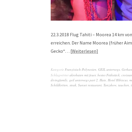
22.3.2018 Flug Tahiti – Moorea 14 km von
erreichen. Der Name Moorea (früher Aim
Gecko“…
Weiterlesen
Kategorie
Französisch-Polynesien
,
GEIL unterwegs
,
Gerhar
Schlagwörter
akrobaten mit feuer
,
bestes Frühstück
,
croissan
divingfamily
,
geil unterwegs part 2
,
Haie
,
Hotel Hibiscus
,
m
Schildkröten
,
steak
,
Sunset restaurant
,
Tanzshow
,
tauchen
,
t