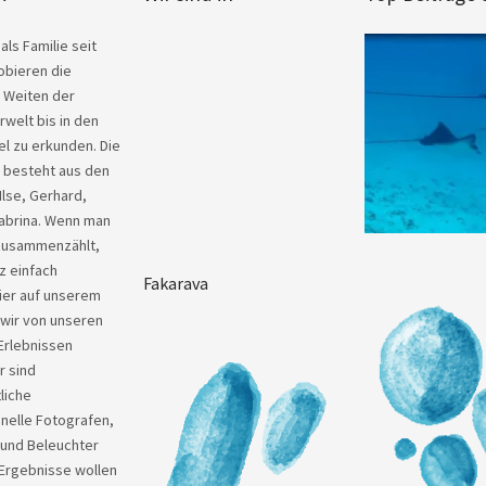
als Familie seit
obieren die
 Weiten der
welt bis in den
el zu erkunden. Die
y besteht aus den
Ilse, Gerhard,
abrina. Wenn man
zusammenzählt,
z einfach
Fakarava
ier auf unserem
 wir von unseren
Erlebnissen
r sind
liche
nelle Fotografen,
 und Beleuchter
Ergebnisse wollen