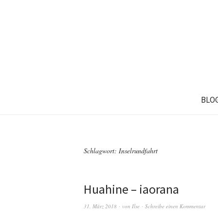
BLO
Schlagwort: Inselrundfahrt
Huahine – iaorana
31. März 2018
von
Ilse
Schreibe einen Kommentar