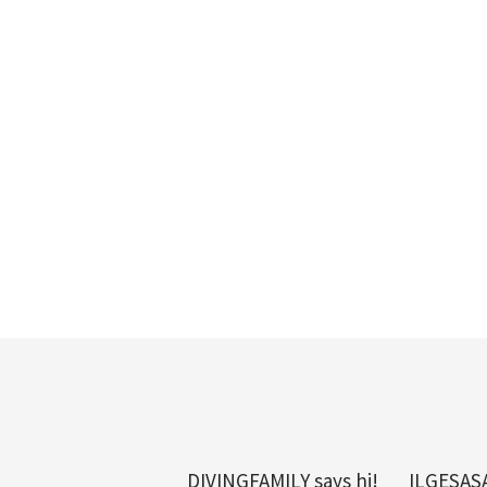
DIVINGFAMILY says hi!
ILGESAS