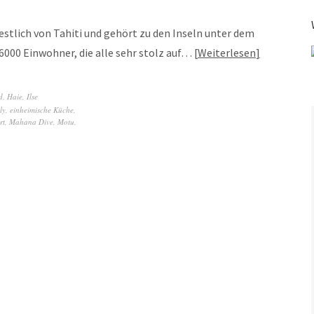
estlich von Tahiti und gehört zu den Inseln unter dem
 6000 Einwohner, die alle sehr stolz auf…
Weiterlesen
d
,
Haie
,
Ilse
ly
,
einheimische Küche
,
rt
,
Mahana Dive
,
Motu
,