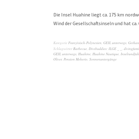
Die Insel Huahine liegt ca. 175 km nordw
Wind der Gesellschaftsinseln und hat ca.
Kategorie
Französisch-Polynesien
,
GEIL unterwegs
,
Gerhar
Schlagwörter
Barbecue
,
Divebuddies: ILGE _ _
,
divingfami
GEIL unterwegs
,
Huahine
,
Huahine Nautique
,
Inselrundfah
Oliver
,
Pension Meherio
,
Sonnenuntergänge