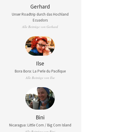
Gerhard
Unser Roadtrip durch das Hochland
Ecuadors
Alle Beiträge von Gerhard
Ilse
Bora Bora: La Perle du Pacifique
Alle Beiträge von Ilse
Bini
Nicaragua: Little Corn / Big Corn Island
Alle Beiträge von Bini